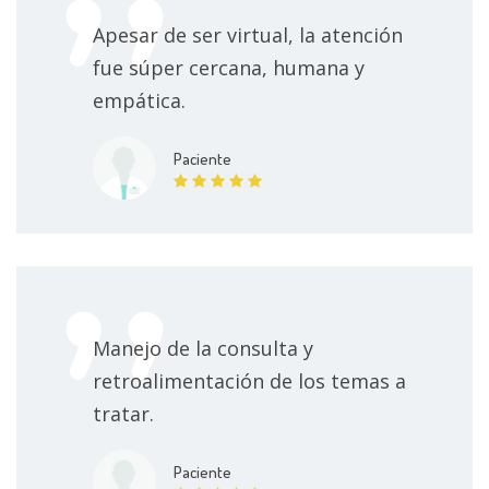
150000 $
Apesar de ser virtual, la atención
fue súper cercana, humana y
Coaching Empresarial
300000 $
empática.
Siguientes consultas online
100000 $
Paciente
Visita Psicología
30000 $
Visitas sucesivas Psicología
30000 $
Consulta psicológica por ansiedad
100000 $
Manejo de la consulta y
retroalimentación de los temas a
Terapia Breve
90000 $
tratar.
Psicoterapia juvenil
90000 $
Paciente