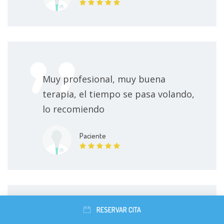
Psicoterapia infantil y juvenil
90000 $
Psicoterapia Infantil
90000 $
Psicoterapia individual para mujeres
90000 $
Muy profesional, muy buena
Psicoterapia Individual
90000 $
terapia, el tiempo se pasa volando,
lo recomiendo
Sesión de psicoterapia
90000 $
Paciente
Psicoterapia virtual
90000 $
Psicoterapia para adolescentes
90000 $
Consulta en línea
90000 $
RESERVAR CITA
El doctor Juan, es un excelente