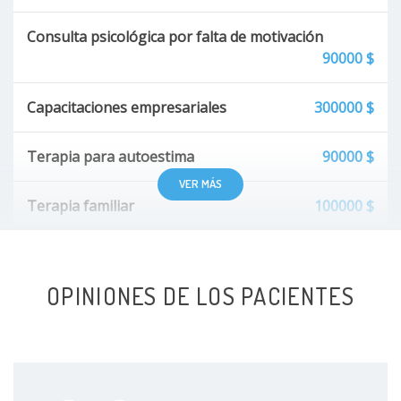
Consulta psicológica por falta de motivación
90000 $
Capacitaciones empresariales
300000 $
Terapia para autoestima
90000 $
VER MÁS
Terapia familiar
100000 $
Terapia de pareja
100000 $
OPINIONES DE LOS PACIENTES
Terapia cognitiva del comportamiento (TCC)
90000 $
Valoración y certificación para mascota de soporte
emocional